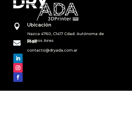
Ubicación

Nazca 4760, C1417 Cdad. Autónoma de
Buenos Aires
Mail

contacto@dryada.com.ar